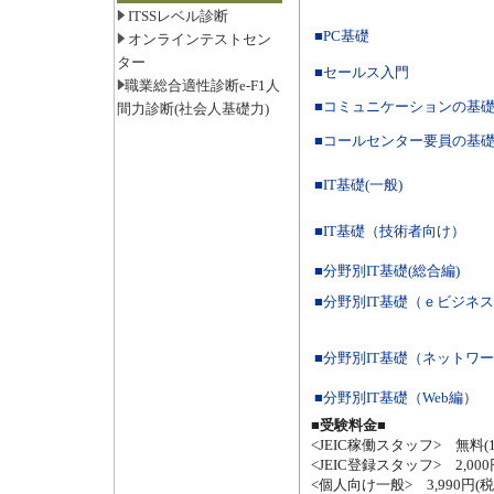
ITSSレベル診断
■PC基礎
オンラインテストセン
ター
■セールス入門
職業総合適性診断e-F1人
■コミュニケーションの基
間力診断(社会人基礎力)
■コールセンター要員の基
■IT基礎(一般)
■IT基礎（技術者向け）
■分野別IT基礎(総合編)
■分野別IT基礎（ｅビジネ
■分野別IT基礎（ネットワ
■分野別IT基礎（Web編）
■受験料金■
<JEIC稼働スタッフ> 無料(
<JEIC登録スタッフ> 2,0
<個人向け一般> 3,990円(