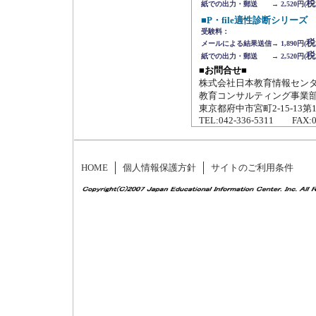
税
紙での出力・郵送 → 2,520円(
■P・file適性診断シリー
受験料：
税
メールによる結果送信→ 1,890円(
税
紙での出力・郵送 → 2,520円(
■お問合せ■
株式会社日本教育情報セン
教育コンサルティング事業部 
東京都府中市宮町2-15-13第
TEL:042-336-5311 FAX:0
HOME
個人情報保護方針
サイトのご利用条件