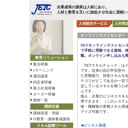
企業成長の源泉は人材にあり。
人材と教育を互いに励起させ社会に貢献い
オンラインテストセンター
NETオンラインテストセン
で手軽に受験できる資格、
載。オンライン申し込みも
教育ソリューション
集合研修
「NETスキルチェック」は
eラーニング
です。従来の自己申告型や
た実務能力、技術スキルを
通信講座
テゴリがどこであるか一目で
内定者研修
足しているスキルを補うため
新入社員研修
ムです。
オーダー研修
個人・企業のビジネススキ
教材一覧
用できます。（このシステ
講師支援
毎・職種毎の実務スキル用
マイズ可能です。
講師派遣・登録
IT教育・講師養成講座
■ビジネス基礎
スキル診断ツール